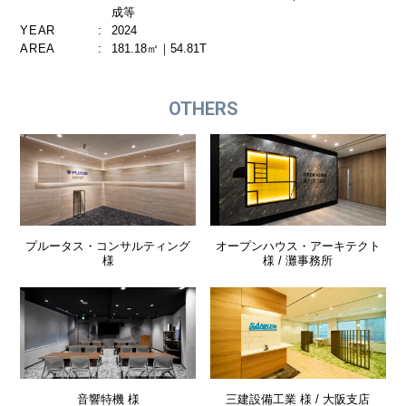
成等
YEAR
:
2024
AREA
:
181.18㎡｜54.81T
OTHERS
プルータス・コンサルティング
オープンハウス・アーキテクト
様
様 / 灘事務所
音響特機 様
三建設備工業 様 / 大阪支店